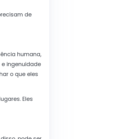
precisam de
riência humana,
 e ingenuidade
har o que eles
ugares. Eles
disso, pode ser