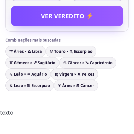
VER VEREDITO
Combinações mais buscadas:
♈︎ Áries × ♎︎ Libra
♉︎ Touro × ♏︎ Escorpião
♊︎ Gêmeos × ♐︎ Sagitário
♋︎ Câncer × ♑︎ Capricórnio
♌︎ Leão × ♒︎ Aquário
♍︎ Virgem × ♓︎ Peixes
♌︎ Leão × ♏︎ Escorpião
♈︎ Áries × ♋︎ Câncer
texto