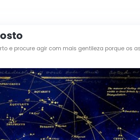
gosto
rto e procure agir com mais gentileza porque os 