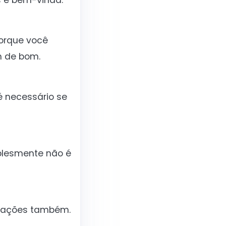
s é bem-vinda.
porque você
m de bom.
é necessário se
mplesmente não é
s ações também.