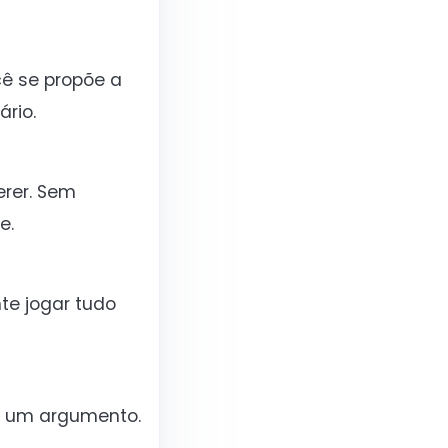
ê se propõe a
rio.
rer. Sem
e.
te jogar tudo
er um argumento.