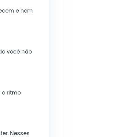
arecem e nem
do você não
 o ritmo
ter. Nesses