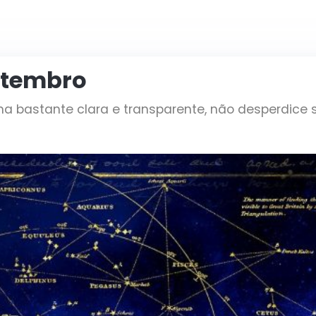
etembro
 bastante clara e transparente, não desperdice 