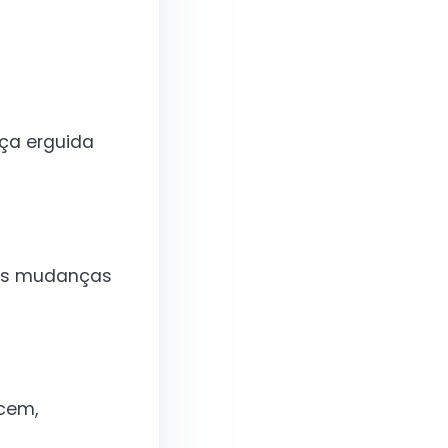
ça erguida
sas mudanças
scem,