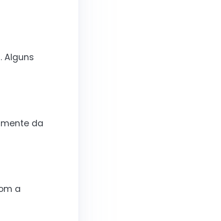
. Alguns
almente da
com a