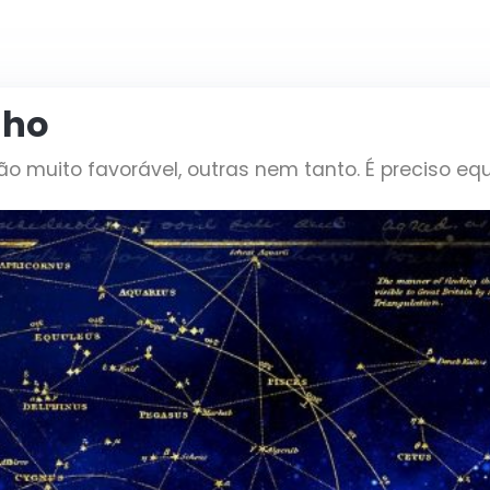
lho
muito favorável, outras nem tanto. É preciso equil