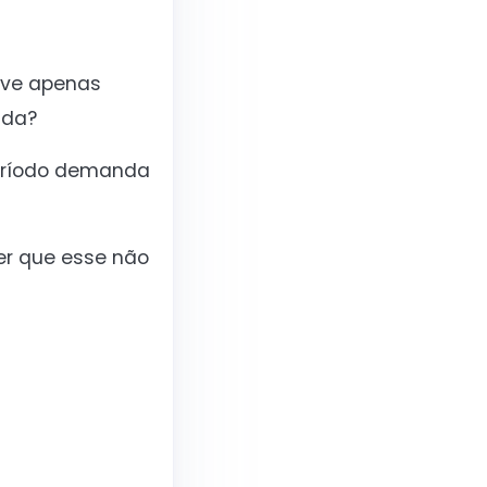
eve apenas
ida?
período demanda
er que esse não