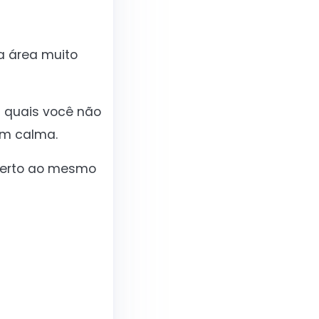
a área muito
 quais você não
om calma.
 certo ao mesmo