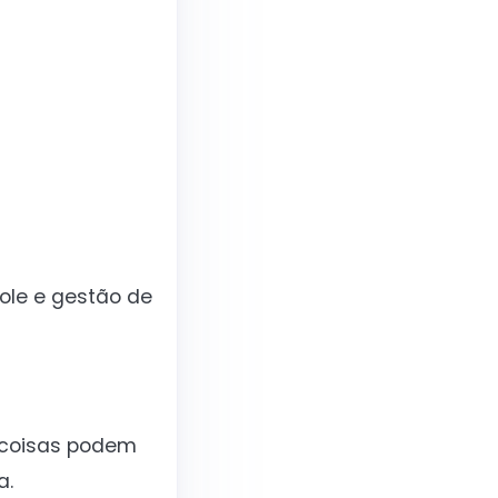
role e gestão de
s coisas podem
a.